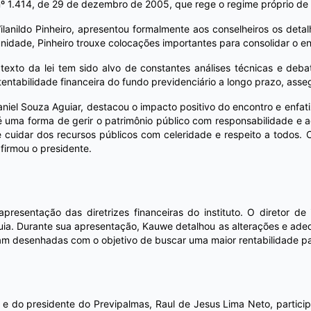
nº 1.414, de 29 de dezembro de 2005, que rege o regime próprio de p
Wilanildo Pinheiro, apresentou formalmente aos conselheiros os deta
tunidade, Pinheiro trouxe colocações importantes para consolidar o
texto da lei tem sido alvo de constantes análises técnicas e deb
stentabilidade financeira do fundo previdenciário a longo prazo, ass
aniel Souza Aguiar, destacou o impacto positivo do encontro e enfa
 é uma forma de gerir o patrimônio público com responsabilidade e 
e cuidar dos recursos públicos com celeridade e respeito a todos.
afirmou o presidente.
apresentação das diretrizes financeiras do instituto. O diretor 
uia. Durante sua apresentação, Kauwe detalhou as alterações e ade
am desenhadas com o objetivo de buscar uma maior rentabilidade par
e do presidente do Previpalmas, Raul de Jesus Lima Neto, particip