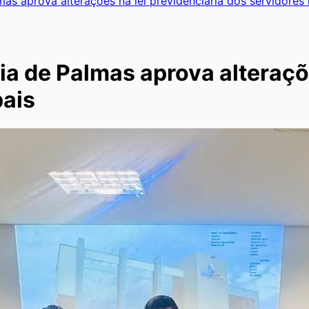
as aprova alterações na lei previdenciária dos servidores
a de Palmas aprova alteraçõe
pais